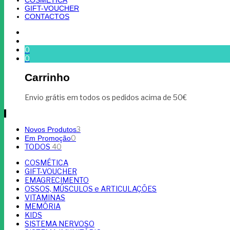
GIFT-VOUCHER
CONTACTOS
0
0
Carrinho
Envio grátis em todos os pedidos acima de 50€
3
Novos Produtos
0
Em Promoção
TODOS
40
COSMÉTICA
GIFT-VOUCHER
EMAGRECIMENTO
OSSOS, MÚSCULOS e ARTICULAÇÕES
VITAMINAS
MEMÓRIA
KIDS
SISTEMA NERVOSO