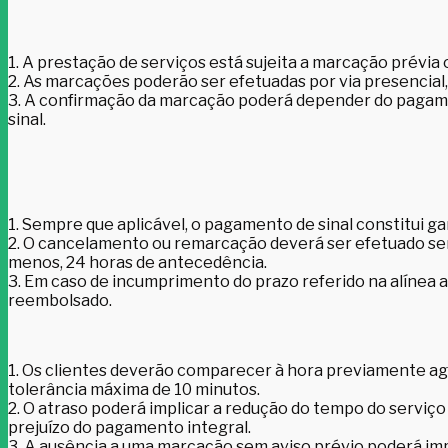
1. A prestação de serviços está sujeita a marcação prévia 
2. As marcações poderão ser efetuadas por via presencial, 
3. A confirmação da marcação poderá depender do pagamen
sinal.
1. Sempre que aplicável, o pagamento de sinal constitui ga
2. O cancelamento ou remarcação deverá ser efetuado se
menos, 24 horas de antecedência.
3. Em caso de incumprimento do prazo referido na alínea an
reembolsado.
1. Os clientes deverão comparecer à hora previamente a
tolerância máxima de 10 minutos.
2. O atraso poderá implicar a redução do tempo do serviç
prejuízo do pagamento integral.
3. A ausência a uma marcação sem aviso prévio poderá impl