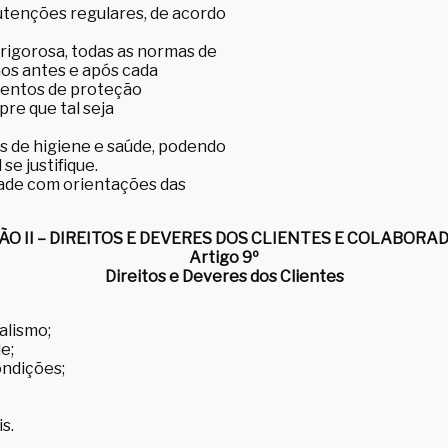
nutenções regulares, de acordo
rigorosa, todas as normas de
ãos antes e após cada
mentos de proteção
pre que tal seja
s de higiene e saúde, podendo
se justifique.
dade com orientações das
ÃO II – DIREITOS E DEVERES DOS CLIENTES E COLABORA
Artigo 9º
Direitos e Deveres dos Clientes
alismo;
e;
ondições;
s.