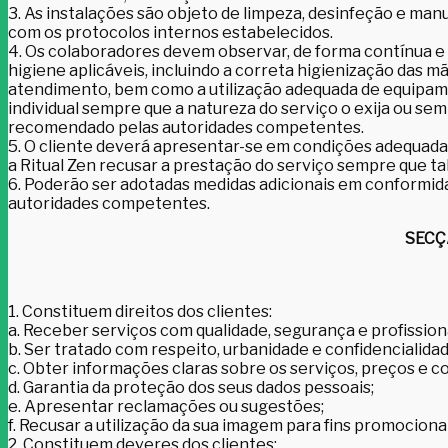
3. As instalações são objeto de limpeza, desinfeção e ma
com os protocolos internos estabelecidos.
4. Os colaboradores devem observar, de forma contínua e 
higiene aplicáveis, incluindo a correta higienização das m
atendimento, bem como a utilização adequada de equipa
individual sempre que a natureza do serviço o exija ou sem
recomendado pelas autoridades competentes.
5. O cliente deverá apresentar-se em condições adequada
a Ritual Zen recusar a prestação do serviço sempre que tal 
6. Poderão ser adotadas medidas adicionais em conformi
autoridades competentes.
SECÇ
1. Constituem direitos dos clientes:
a. Receber serviços com qualidade, segurança e profission
b. Ser tratado com respeito, urbanidade e confidencialidad
c. Obter informações claras sobre os serviços, preços e c
d. Garantia da proteção dos seus dados pessoais;
e. Apresentar reclamações ou sugestões;
f. Recusar a utilização da sua imagem para fins promocionai
2. Constituem deveres dos clientes: