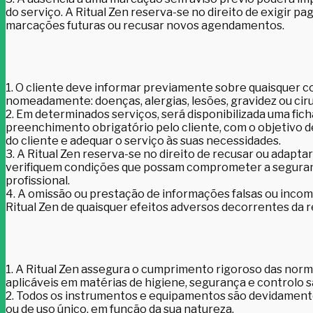
do serviço. A Ritual Zen reserva-se no direito de exigir
marcações futuras ou recusar novos agendamentos.
1. O cliente deve informar previamente sobre quaisquer c
nomeadamente: doenças, alergias, lesões, gravidez ou cir
2. Em determinados serviços, será disponibilizada uma fic
preenchimento obrigatório pelo cliente, com o objetivo de
do cliente e adequar o serviço às suas necessidades.
3. A Ritual Zen reserva-se no direito de recusar ou adapta
verifiquem condições que possam comprometer a seguranç
profissional.
4. A omissão ou prestação de informações falsas ou incom
Ritual Zen de quaisquer efeitos adversos decorrentes da r
1. A Ritual Zen assegura o cumprimento rigoroso das norma
aplicáveis em matérias de higiene, segurança e controlo s
2. Todos os instrumentos e equipamentos são devidamente
ou de uso único, em função da sua natureza.